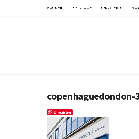
Aller
ACCUEIL
BELGIQUE
CHARLEROI
VO
au
contenu
copenhaguedondon-
Enregistrer