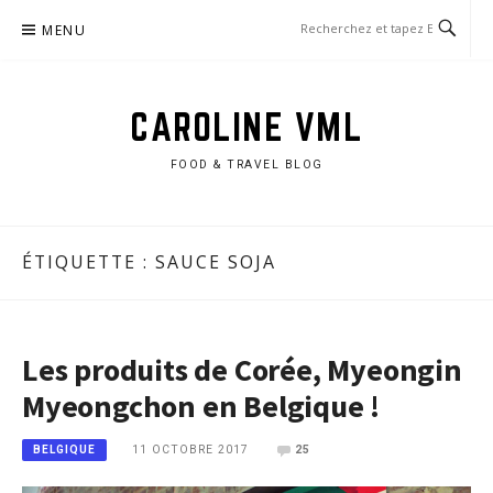
Aller
MENU
au
contenu
CAROLINE VML
FOOD & TRAVEL BLOG
ÉTIQUETTE :
SAUCE SOJA
Les produits de Corée, Myeongin
Myeongchon en Belgique !
11 OCTOBRE 2017
25
BELGIQUE