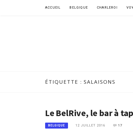
Aller
ACCUEIL
BELGIQUE
CHARLEROI
VO
au
contenu
ÉTIQUETTE :
SALAISONS
Le BelRive, le bar à t
12 JUILLET 2016
17
BELGIQUE