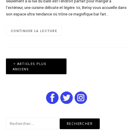
seulement à la rue du bailli est l’endroit parfait pour manger à
l’extérieur, une cuisine délicate et légère. Ici, Betsy vous accueille dans
son espace ultra tendance où trône ce magnifique bar fait…
CONTINUER LA LECTURE
Navigation
ARTICLES PLUS
des
ANCIENS
articles
Rechercher :