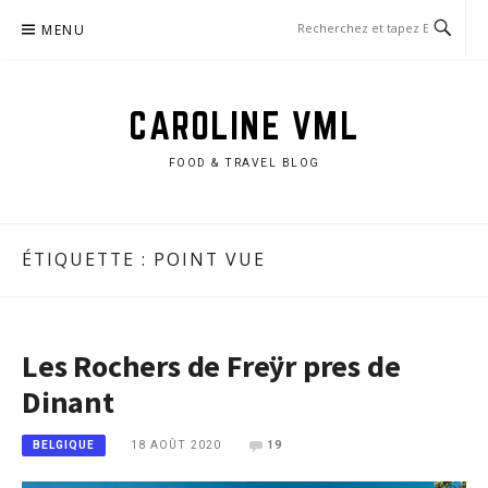
Aller
MENU
au
contenu
CAROLINE VML
FOOD & TRAVEL BLOG
ÉTIQUETTE :
POINT VUE
Les Rochers de Freÿr pres de
Dinant
18 AOÛT 2020
19
BELGIQUE