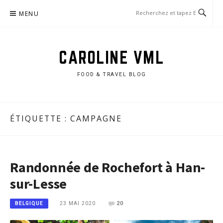
Aller
MENU
au
contenu
CAROLINE VML
FOOD & TRAVEL BLOG
ÉTIQUETTE :
CAMPAGNE
Randonnée de Rochefort à Han-
sur-Lesse
23 MAI 2020
20
BELGIQUE