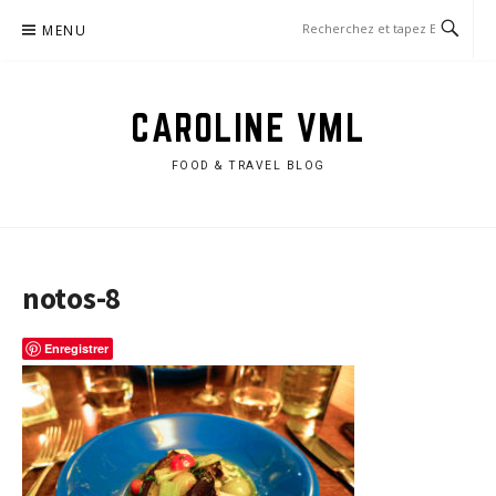
Aller
MENU
au
contenu
CAROLINE VML
FOOD & TRAVEL BLOG
notos-8
Enregistrer