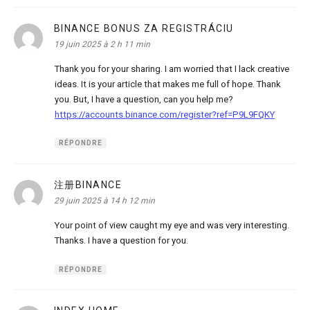
BINANCE BONUS ZA REGISTRÁCIU
dit :
19 juin 2025 à 2 h 11 min
Thank you for your sharing. I am worried that I lack creative
ideas. It is your article that makes me full of hope. Thank
you. But, I have a question, can you help me?
https://accounts.binance.com/register?ref=P9L9FQKY
RÉPONDRE
注册BINANCE
dit :
29 juin 2025 à 14 h 12 min
Your point of view caught my eye and was very interesting.
Thanks. I have a question for you.
RÉPONDRE