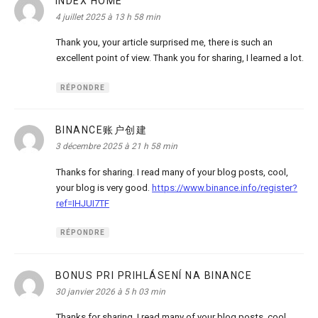
INDEX HOME
dit :
4 juillet 2025 à 13 h 58 min
Thank you, your article surprised me, there is such an
excellent point of view. Thank you for sharing, I learned a lot.
RÉPONDRE
BINANCE账户创建
dit :
3 décembre 2025 à 21 h 58 min
Thanks for sharing. I read many of your blog posts, cool,
your blog is very good.
https://www.binance.info/register?
ref=IHJUI7TF
RÉPONDRE
BONUS PRI PRIHLÁSENÍ NA BINANCE
dit :
30 janvier 2026 à 5 h 03 min
Thanks for sharing. I read many of your blog posts, cool,