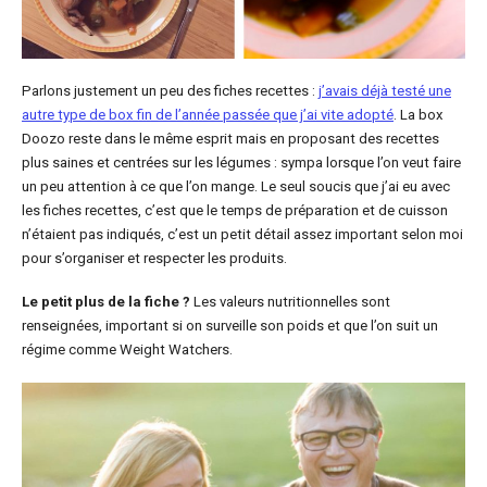
Parlons justement un peu des fiches recettes :
j’avais déjà testé une
autre type de box fin de l’année passée que j’ai vite adopté
. La box
Doozo reste dans le même esprit mais en proposant des recettes
plus saines et centrées sur les légumes : sympa lorsque l’on veut faire
un peu attention à ce que l’on mange. Le seul soucis que j’ai eu avec
les fiches recettes, c’est que le temps de préparation et de cuisson
n’étaient pas indiqués, c’est un petit détail assez important selon moi
pour s’organiser et respecter les produits.
Le petit plus de la fiche ?
Les valeurs nutritionnelles sont
renseignées, important si on surveille son poids et que l’on suit un
régime comme Weight Watchers.