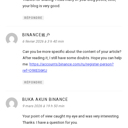
your blog is very good.
RÉPONDRE
BINANCE账户
dit :
6 février 2026 à 3 h 40 min
Can you be more specific about the content of your article?
After reading it, I still have some doubts. Hope you can help
me.
https://accounts.binance.com/ru/register-person?
ref=O9XES6KU
RÉPONDRE
BUKA AKUN BINANCE
dit :
9 mars 2026 à 19 h 50 min
Your point of view caught my eye and was very interesting.
Thanks. I have a question for you.