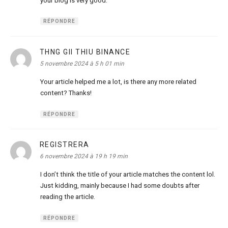
your blog is very good.
RÉPONDRE
THNG GII THIU BINANCE
dit :
5 novembre 2024 à 5 h 01 min
Your article helped me a lot, is there any more related
content? Thanks!
RÉPONDRE
REGISTRERA
dit :
6 novembre 2024 à 19 h 19 min
I don’t think the title of your article matches the content lol.
Just kidding, mainly because I had some doubts after
reading the article.
RÉPONDRE