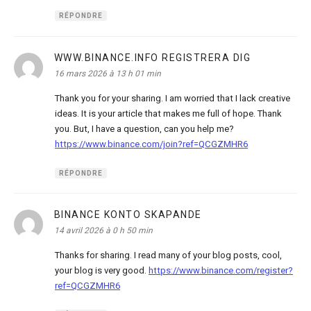
RÉPONDRE
WWW.BINANCE.INFO REGISTRERA DIG
dit :
16 mars 2026 à 13 h 01 min
Thank you for your sharing. I am worried that I lack creative
ideas. It is your article that makes me full of hope. Thank
you. But, I have a question, can you help me?
https://www.binance.com/join?ref=QCGZMHR6
RÉPONDRE
BINANCE KONTO SKAPANDE
dit :
14 avril 2026 à 0 h 50 min
Thanks for sharing. I read many of your blog posts, cool,
your blog is very good.
https://www.binance.com/register?
ref=QCGZMHR6