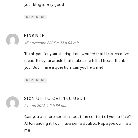
your blog is very good.
RÉPONDRE
BINANCE
dit :
15 novembre 2025 à 23 h 05 min
Thank you for your sharing. I am worried that I lack creative
ideas. It is your article that makes me full of hope. Thank
you. But, I have a question, can you help me?
RÉPONDRE
SIGN UP TO GET 100 USDT
dit :
2 mars 2026 à 0 h 39 min
Can you be more specific about the content of your article?
After reading it, I still have some doubts. Hope you can help
me.