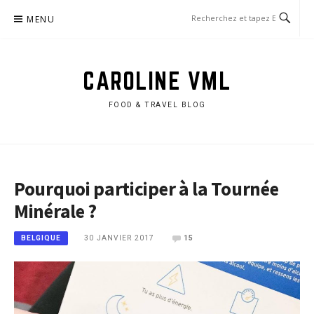
Aller
MENU
au
contenu
CAROLINE VML
FOOD & TRAVEL BLOG
Pourquoi participer à la Tournée
Minérale ?
30 JANVIER 2017
15
BELGIQUE