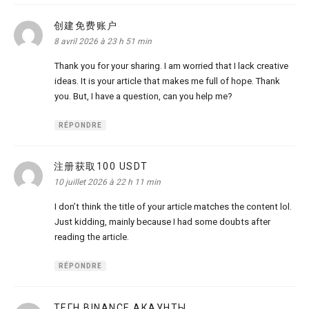
创建免费账户
dit :
8 avril 2026 à 23 h 51 min
Thank you for your sharing. I am worried that I lack creative
ideas. It is your article that makes me full of hope. Thank
you. But, I have a question, can you help me?
RÉPONDRE
注册获取100 USDT
dit :
10 juillet 2026 à 22 h 11 min
I don’t think the title of your article matches the content lol.
Just kidding, mainly because I had some doubts after
reading the article.
RÉPONDRE
ТЕГН BINANCE АКАУНТЫ
dit :