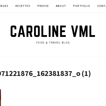
YAGES
RECETTES
PRESSE
ABOUT
PORTFOLIO
CONT
CAROLINE VML
FOOD & TRAVEL BLOG
71221876_162381837_o (1)