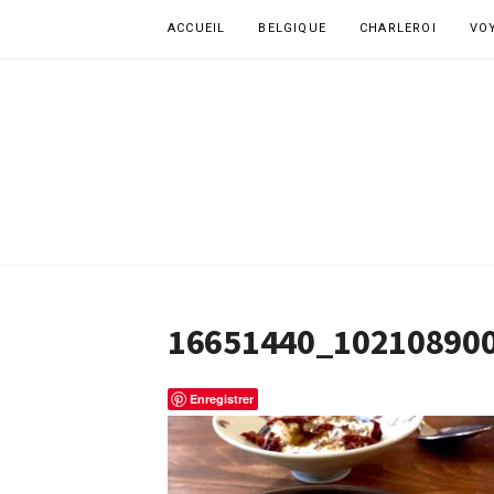
Aller
ACCUEIL
BELGIQUE
CHARLEROI
VO
au
contenu
16651440_102108900
Enregistrer