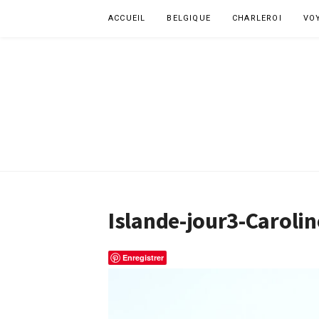
Aller
ACCUEIL
BELGIQUE
CHARLEROI
VO
au
contenu
Islande-jour3-Caroli
Enregistrer